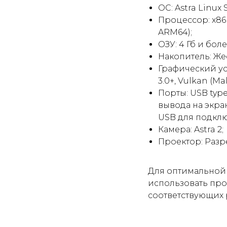
OC: Astra Linux S
Процессор: x86 
ARM64);
ОЗУ: 4 Гб и боле
Накопитель: Же
Графический ус
3.0+, Vulkan (M
Порты: USB typ
вывода на экра
USB для подкл
Камера: Astra 2;
Проектор: Разр
Для оптимальной 
использовать про
соответствующих