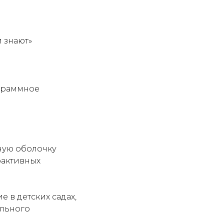
 знают»
граммное
ную оболочку
рактивных
 в детских садах,
ельного