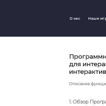
О нас
Наши иг
Программн
для
интера
интерактив
Описание функци
1. Обзор Прог