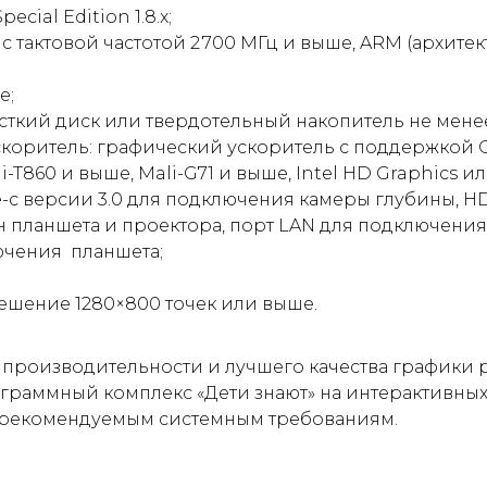
pecial Edition 1.8.x;
с тактовой частотой 2 700 МГц и выше, ARM (архите
е;
сткий диск или твердотельный накопитель не менее
коритель: графический ускоритель с поддержкой O
ali-T860 и выше, Mali-G71 и выше, Intel HD Graphics 
e-c версии 3.0 для подключения камеры глубины, HD
н планшета и проектора, порт LAN для подключения 
ючения планшета;
ешение 1280×800 точек или выше.
производительности и лучшего качества графики 
граммный комплекс «Дети знают» на интерактивных
 рекомендуемым системным требованиям.