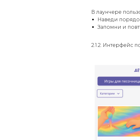
В лаунчере польз
Наведи порядо
Запомни и повт
2.1.2. Интерфейс 