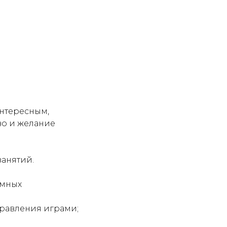
нтересным,
во и желание
занятий.
ммных
правления играми;