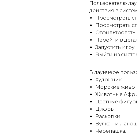
Пользователю лау
действия в систем
Просмотреть сп
Просмотреть сп
Отфильтровать 
Перейти в дета
Запустить игру,
Выйти из систе
В лаунчере польз
Художник;
Морские живот
Животные Афри
Цветные фигур
Цифры;
Раскопки;
Вулкан и Ландш
Черепашка.