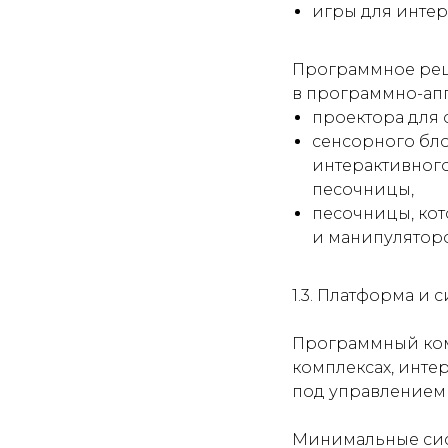
игры для инте
Программное реш
в программно-апп
проектора для
сенсорного бло
интерактивного
песочницы,
песочницы, ко
и манипулятор
1.3. Платформа и
Программный комп
комплексах, инте
под управлением 
Минимальные сис