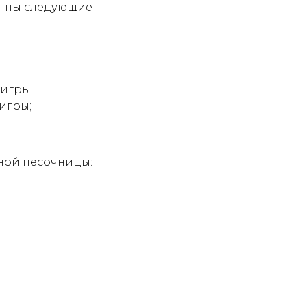
упны следующие
 игры;
 игры;
ной песочницы: