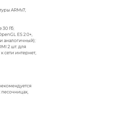
ктуры ARMv7,
 30 Гб;
penGL ES 2.0+,
или аналогичный);
MI 2 шт. для
к сети интернет,
рекомендуется
 песочницах,