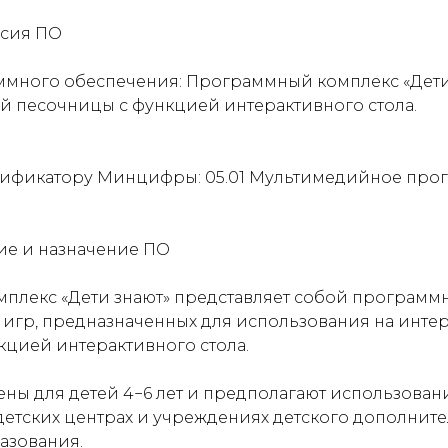
ерсия ПО
ммного обеспечения: Программный комплекс «Дети
й песочницы с функцией интерактивного стола.
ссификатору Минцифры: 05.01 Мультимедийное про
ние и назначение ПО
плекс «Дети знают» представляет собой программ
р игр, предназначенных для использования на инте
кцией интерактивного стола.
ны для детей 4−6 лет и предполагают использование
детских центрах и учреждениях детского дополнит
азования.