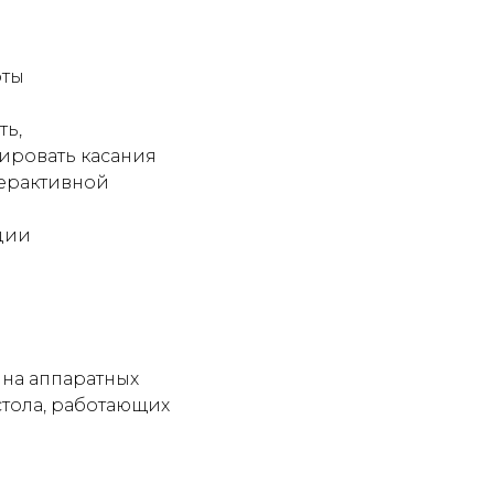
оты
ть,
ировать касания
терактивной
ции
 на аппаратных
стола, работающих