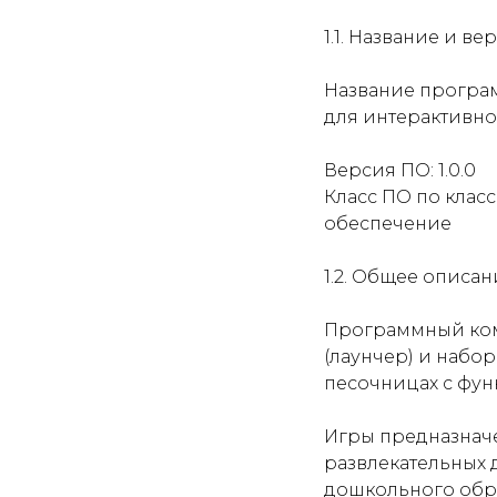
1.1. Название и в
Название програ
для интерактивно
Версия ПО: 1.0.0
Класс ПО по кла
обеспечение
1.2. Общее описа
Программный ком
(лаунчер) и набо
песочницах с фун
Игры предназначе
развлекательных 
дошкольного обр